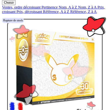
Choisir
Ventes, ordre décroissant
Pertinence
Nom, A à Z
Nom, Z à A
Prix,
croissant
Prix, décroissant
Référence, A à Z
Référence, Z à A
Rupture de stock